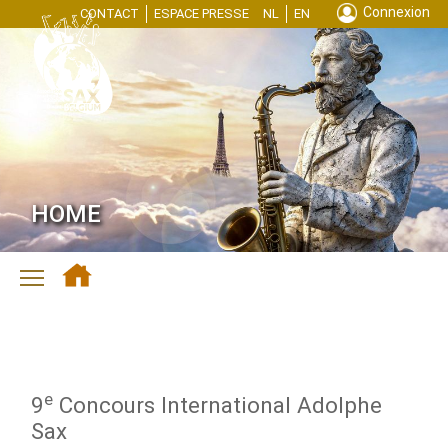
Connexion
CONTACT
ESPACE PRESSE
NL
EN
HOME
Toggle main menu visibility
e
9
Concours International Adolphe
Sax