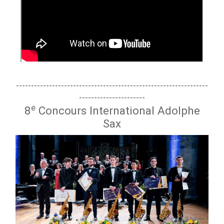
----------------------------------------------------------------
----------------------
e
8
Concours International Adolphe
Sax